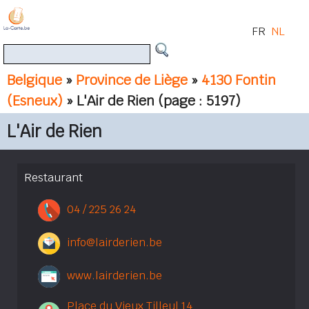
FR
NL
Belgique
»
Province de Liège
»
4130 Fontin
(Esneux)
» L'Air de Rien
(page : 5197)
L'Air de Rien
Restaurant
04 / 225 26 24
info@lairderien.be
www.lairderien.be
Place du Vieux Tilleul 14