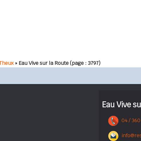
 Theux
» Eau Vive sur la Route
(page : 3797)
Eau Vive su
04 / 360
info@re