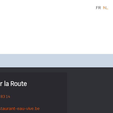
FR
NL
r la Route
 83 14
staurant-eau-vive.be