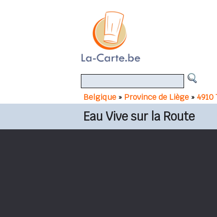
Belgique
»
Province de Liège
»
4910
Eau Vive sur la Route