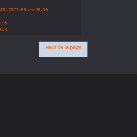
taurant-eau-vive.be
e 6
eux
Haut de la page