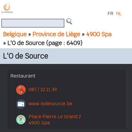
FR
NL
Belgique
»
Province de Liège
»
4900 Spa
» L'O de Source
(page : 6409)
L'O de Source
Restaurant
087 / 22 11 39
www.lodesource.be
Place Pierre Le Grand 2
4900 Spa