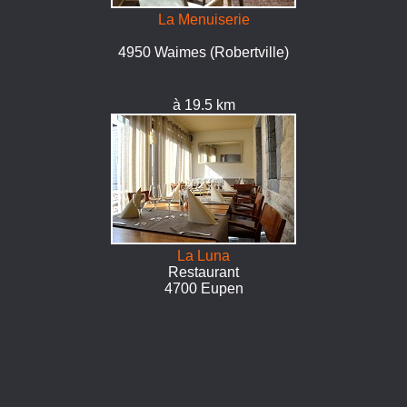
La Menuiserie
4950 Waimes (Robertville)
à 19.5 km
La Luna
Restaurant
4700 Eupen