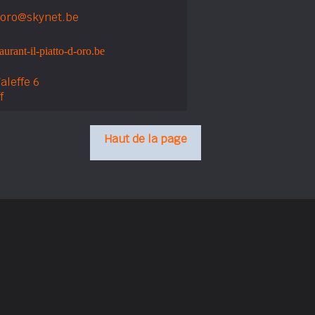
odoro@skynet.be
urant-il-piatto-d-oro.be
aleffe 6
f
Haut de la page