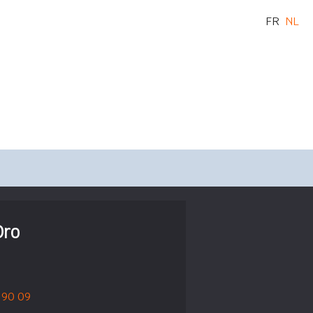
FR
NL
Oro
 90 09