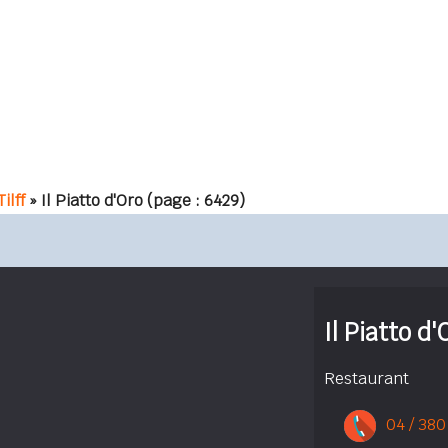
ilff
» Il Piatto d'Oro
(page : 6429)
Il Piatto d'
Restaurant
04 / 380