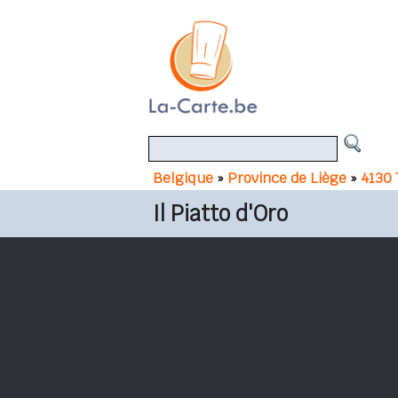
Belgique
»
Province de Liège
»
4130 T
Il Piatto d'Oro