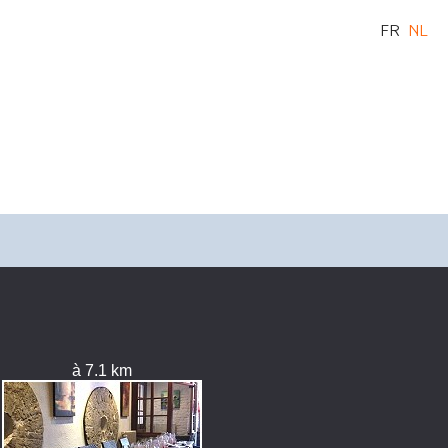
FR
NL
à 7.1 km