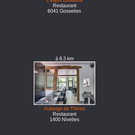
L'esprit Bouddha
Restaurant
6041 Gosselies
à 8.3 km
Auberge de Thines
Restaurant
1400 Nivelles