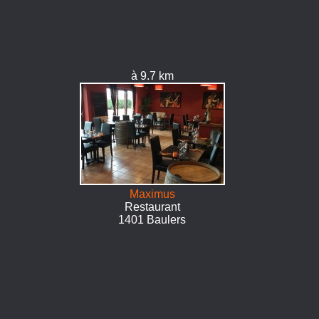
à 9.7 km
Maximus
Restaurant
1401 Baulers