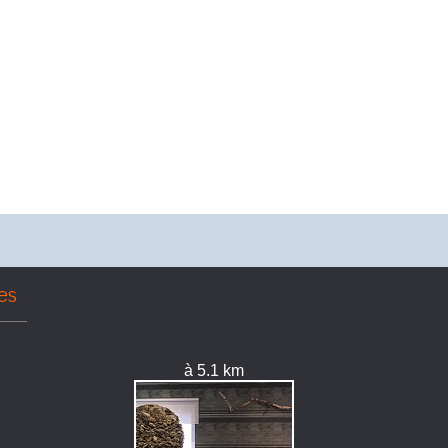
es
à 5.1 km