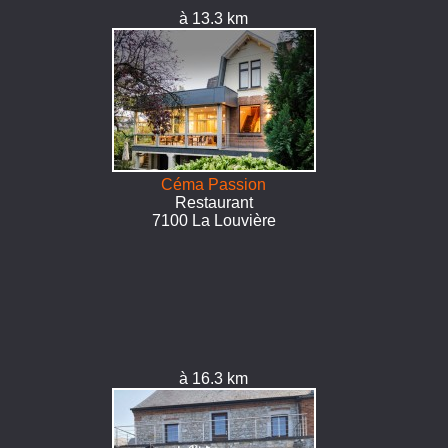
à 13.3 km
Céma Passion
Restaurant
7100 La Louvière
à 16.3 km