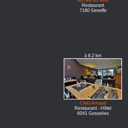
Au Gré du Vent
Restaurant
7180 Seneffe
à 8.2 km
Chez Arnaud
Restaurant - Hôtel
6041 Gosselies