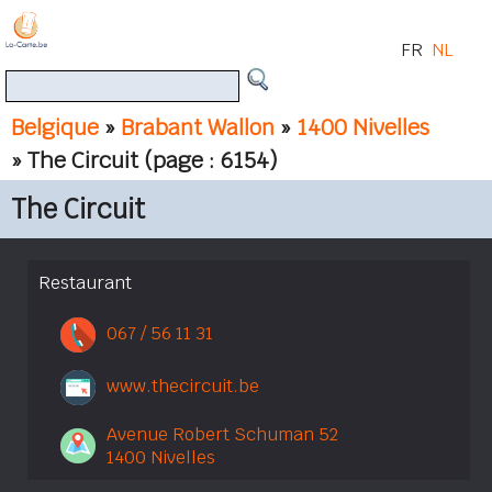
FR
NL
Belgique
»
Brabant Wallon
»
1400 Nivelles
» The Circuit
(page : 6154)
The Circuit
Restaurant
067 / 56 11 31
www.thecircuit.be
Avenue Robert Schuman 52
1400 Nivelles