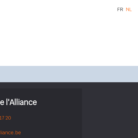
FR
NL
e l'Alliance
 17 20
liance.be