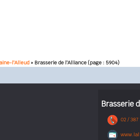
aine-l'Alleud
» Brasserie de l'Alliance
(page : 5904)
Brasserie d
02 / 387
www.lal