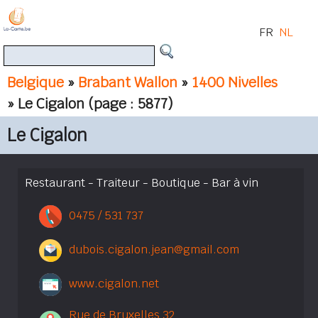
FR
NL
Belgique
»
Brabant Wallon
»
1400 Nivelles
» Le Cigalon
(page : 5877)
Le Cigalon
Restaurant - Traiteur - Boutique - Bar à vin
0475 / 531 737
dubois.cigalon.jean@gmail.com
www.cigalon.net
Rue de Bruxelles 32