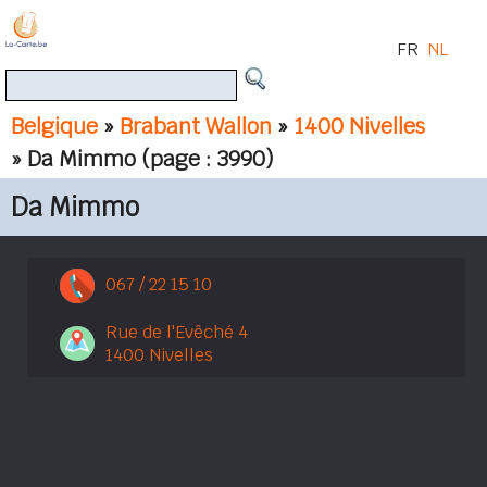
FR
NL
Belgique
»
Brabant Wallon
»
1400 Nivelles
» Da Mimmo
(page : 3990)
Da Mimmo
067 / 22 15 10
Rue de l'Evêché 4
1400 Nivelles