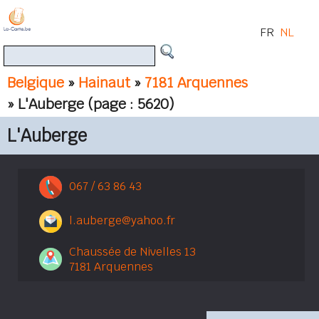
FR
NL
Belgique
»
Hainaut
»
7181 Arquennes
» L'Auberge
(page : 5620)
L'Auberge
067 / 63 86 43
l.auberge@yahoo.fr
Chaussée de Nivelles 13
7181 Arquennes