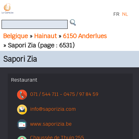
FR
NL
Belgique
»
Hainaut
»
6150 Anderlues
» Sapori Zia
(page : 6531)
Sapori Zia
Restaurant
071 / 544 711 - 0475 / 97 84 59
info@saporizia.com
www.saporizia.be
Chaussée de Thuin 255