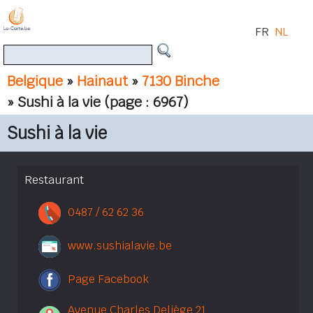
FR
NL
Belgique
»
Hainaut
»
7130 Binche
» Sushi à la vie
(page : 6967)
Sushi à la vie
Restaurant
0487 / 62 62 36
www.sushialavie.be
Page Facebook
Avenue Charles Deliège 21