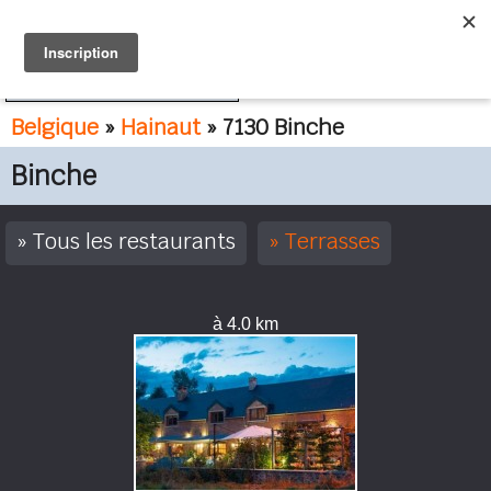
FR
NL
Belgique
»
Hainaut
» 7130 Binche
Binche
Tous les restaurants
Terrasses
à 4.0 km