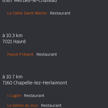
6567 Merbes-le-Château
La Table Saint-Martin
Restaurant
à 10.3 km
7021 Havré
Passé Présent
Restaurant
à 10.7 km
7160 Chapelle-lez-Herlaimont
I Cugini
Restaurant
Le Délice du Jour
Restaurant