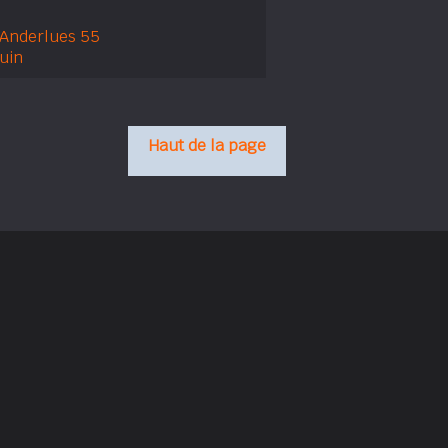
'Anderlues 55
uin
Haut de la page