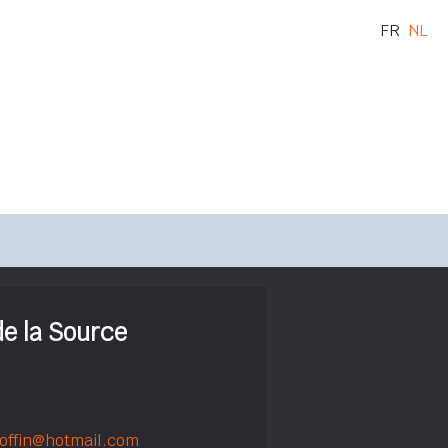
FR
NL
de la Source
offin@hotmail.com