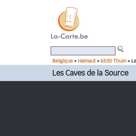
Belgique
»
Hainaut
»
6530 Thuin
» L
Les Caves de la Source