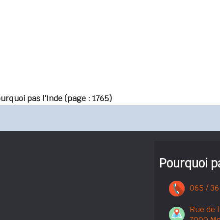
urquoi pas l'Inde
(page : 1765)
Pourquoi pa
065 / 36
Rue de l
7000 M