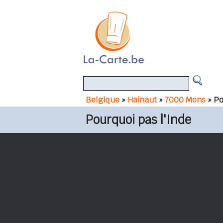
Belgique
»
Hainaut
»
7000 Mons
» Po
Pourquoi pas l'Inde