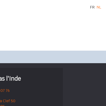
FR
NL
s l'Inde
 07 76
a Clef 50
ons