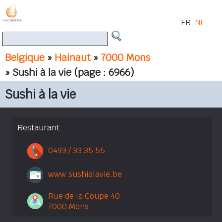
FR
NL
Belgique
»
Hainaut
»
7000 Mons
» Sushi à la vie
(page : 6966)
Sushi à la vie
Restaurant
0493 / 33 35 55
www.sushialavie.be
Rue de la Coupe 40
7000 Mons