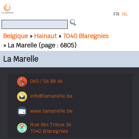
FR
NL
Belgique
»
Hainaut
»
7040 Blaregnies
» La Marelle
(page : 6805)
La Marelle
065 / 56 88 46
info@lamarelle.be
www.lamarelle.be
Rue des Trieux 36
7040 Blaregnies