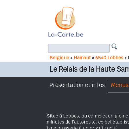
Belgique
»
Hainaut
»
6540 Lobbes
» 
Le Relais de la Haute Sa
Présentation et infos
Menus 
Situé à Lobbes, au calme et en plein
minutes de l'autoroute, ce bel établi
type brasserie à un prix attractif.