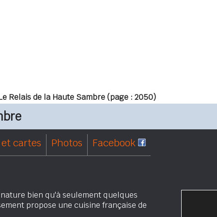
Le Relais de la Haute Sambre
(page : 2050)
mbre
et cartes
Photos
Facebook
e nature bien qu'à seulement quelques
ssement propose une cuisine française de