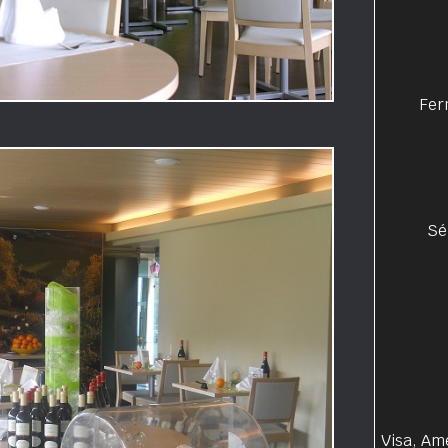
Fer
Sé
Visa, Am