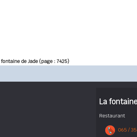
 fontaine de Jade
(page : 7425)
La fontain
Restaurant
065 / 35