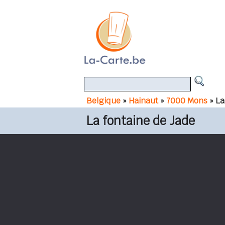
Belgique
»
Hainaut
»
7000 Mons
» La
La fontaine de Jade