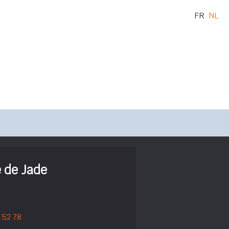
FR
NL
e de Jade
 52 78