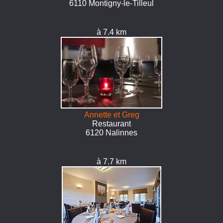
6110 Montigny-le-Tilleul
à 7.4 km
Annette et Greg
Restaurant
6120 Nalinnes
à 7.7 km