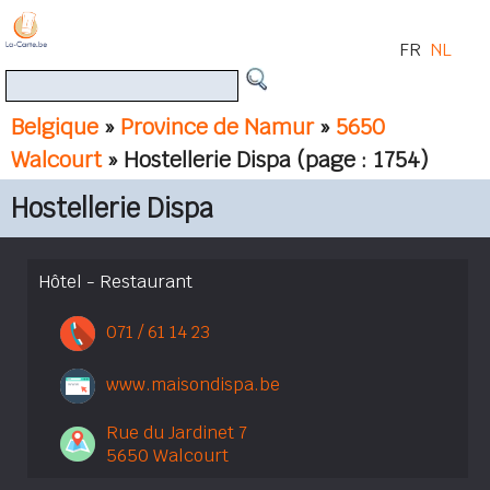
FR
NL
Belgique
»
Province de Namur
»
5650
Walcourt
» Hostellerie Dispa
(page : 1754)
Hostellerie Dispa
Hôtel - Restaurant
071 / 61 14 23
www.maisondispa.be
Rue du Jardinet 7
5650 Walcourt