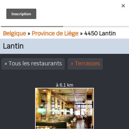
FR
NL
Belgique
»
Province de Liège
» 4450 Lantin
Lantin
Tous les restaurants
Terrasses
à 6.1 km