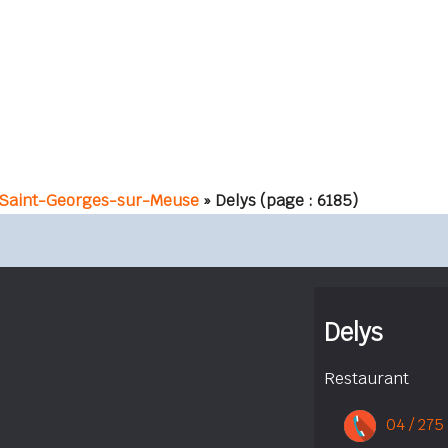
 Saint-Georges-sur-Meuse
» Delys
(page : 6185)
Delys
Restaurant
04 / 275