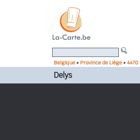
Belgique
»
Province de Liège
»
4470
Delys