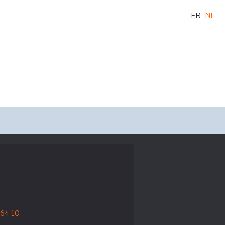
FR
NL
 64 10