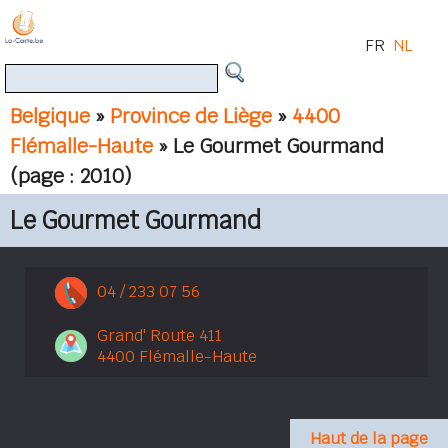
FR
NL
Belgique
»
Province de Liège
»
4400
Flémalle-Haute
» Le Gourmet Gourmand
(page : 2010)
Le Gourmet Gourmand
04 / 233 07 56
Grand' Route 411
4400 Flémalle-Haute
Haut de la page