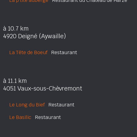
La p'tite auberge
Restaurant du Château de Harzé
à 10.7 km
4920 Deigné (Aywaille)
La Tête de Boeuf
Restaurant
à 11.1 km
4051 Vaux-sous-Chèvremont
Le Long du Bief
Restaurant
Le Basilic
Restaurant