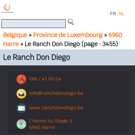
FR
NL
Belgique
»
Province de Luxembourg
»
6960
Harre
» Le Ranch Don Diego
(page : 3455)
Le Ranch Don Diego
086 / 43 00 04
info@ranchdondiego.be
www.ranchdondiego.be
Chemin du Stade 3
6960 Harre