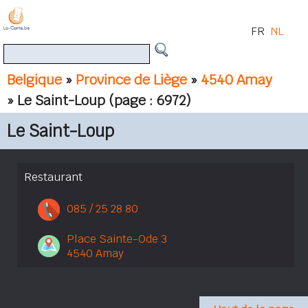
FR
NL
Belgique
»
Province de Liège
»
4540 Amay
» Le Saint-Loup
(page : 6972)
Le Saint-Loup
Restaurant
085 / 25 28 80
Place Sainte-Ode 3
4540 Amay