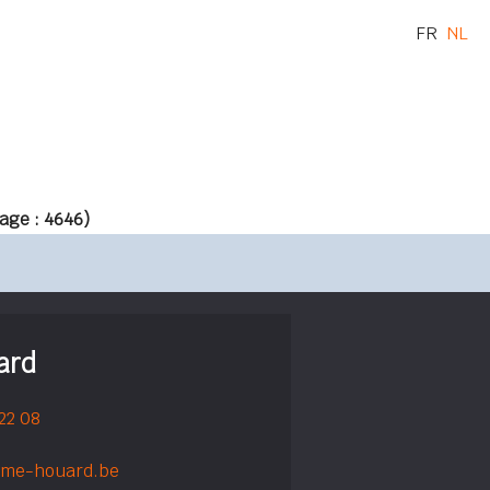
FR
NL
age : 4646)
ard
 22 08
rme-houard.be