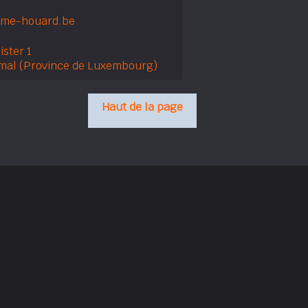
rme-houard.be
ster 1
mal (Province de Luxembourg)
Haut de la page