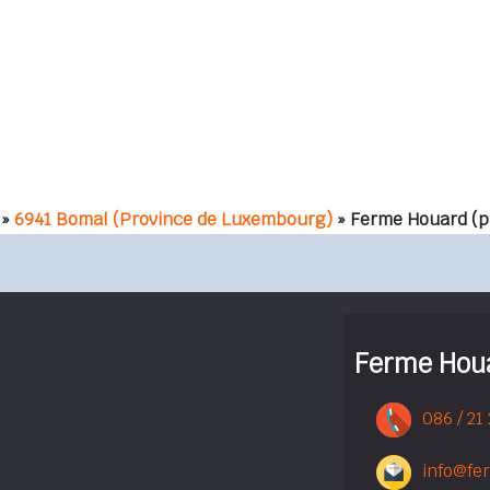
»
6941 Bomal (Province de Luxembourg)
» Ferme Houard
(p
Ferme Hou
086 / 21
info@fe