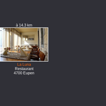
à 14.3 km
La Luna
Restaurant
4700 Eupen