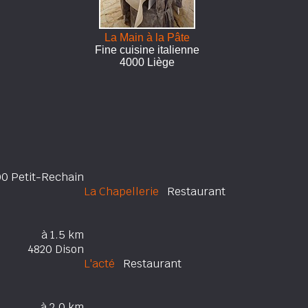
La Main à la Pâte
Fine cuisine italienne
4000 Liège
0 Petit-Rechain
La Chapellerie
Restaurant
à 1.5 km
4820 Dison
L'acté
Restaurant
à 2.0 km