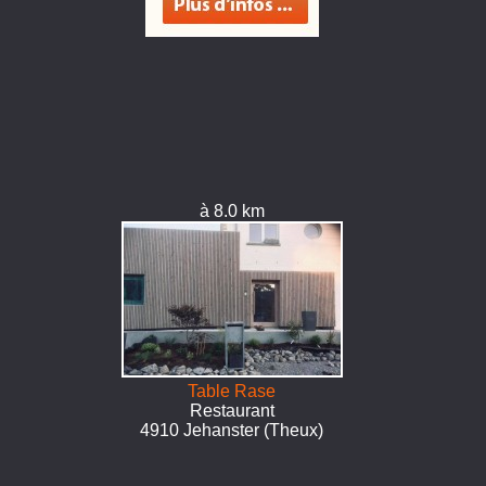
à 8.0 km
Table Rase
Restaurant
4910 Jehanster (Theux)