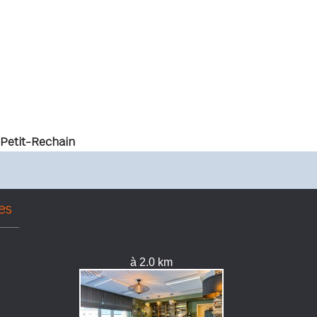
Petit-Rechain
es
à 2.0 km