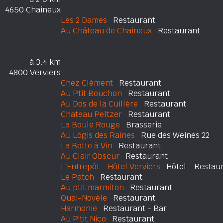
4650 Chaineux
Les 2 Dames
Restaurant
Au Château de Chaineux
Restaurant
à 3.4 km
4800 Verviers
Chez Clément
Restaurant
Au Ptit Bouchon
Restaurant
Au Dos de la Cuillère
Restaurant
Chateau Peltzer
Restaurant
La Boule Rouge
Brasserie
Au Logis des Raines
Rue des Weines 22
La Botte à Vin
Restaurant
Au Clair Obscur
Restaurant
L'Entrepôt - Hôtel Verviers
Hôtel - Restau
Le Patch
Restaurant
Au ptit marmiton
Restaurant
Quai-Novèle
Restaurant
Harmonie
Restaurant - Bar
Au P'tit Nico
Restaurant