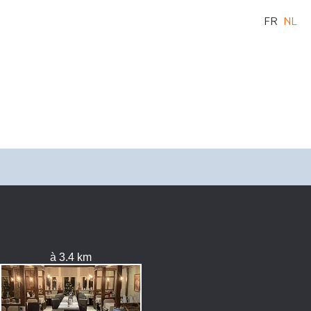
FR
NL
à 3.4 km