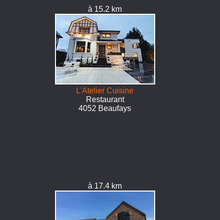
à 15.2 km
L'Atelier Cuisine
Restaurant
4052 Beaufays
à 17.4 km