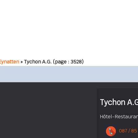
Eynatten
» Tychon A.G.
(page : 3528)
Tychon A.G
Hôtel-Restaura
087 / 85