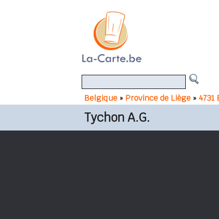
Belgique
»
Province de Liège
»
4731 
Tychon A.G.