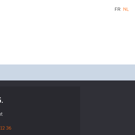
FR
NL
.
nt
 12 36