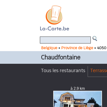
Belgique
»
Province de Liège
» 4050
Chaudfontaine
Tous les restaurants
Terrass
à 2.9 km