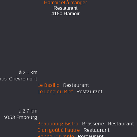
Hamoir et à manger
Restaurant
4180 Hamoir
à 2.1 km
ous-Chèvremont
Le Basilic
Restaurant
Le Long du Bief
Restaurant
à 2.7 km
4053 Embourg
Beaubourg Bistro
Brasserie · Restaurant ·
D'un goût à l'autre
Restaurant
Bonheur simple
Restaurant