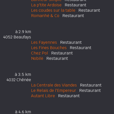
La p'tite Ardoise
Restaurant
Les coudes sur la table
Restaurant
Romanhé & Co
Restaurant
à 2.9 km
4052 Beaufays
Les Fayennes
Restaurant
Les Fines Bouches
Restaurant
Chez Pol
Restaurant
Nobilè
Restaurant
à 3.5 km
4032 Chênée
La Centrale des Viandes
Restaurant
Le Relais de l'Empereur
Restaurant
Autant Libre
Restaurant
à 4.6 km