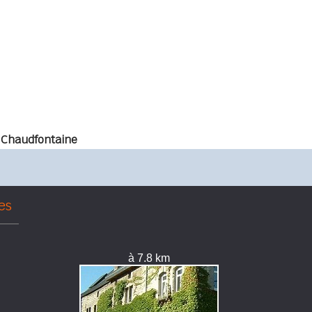
 Chaudfontaine
es
à 7.8 km