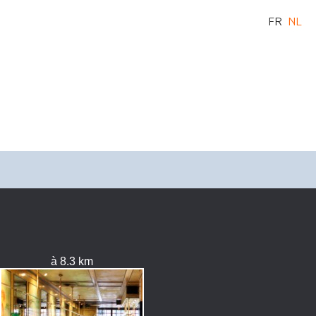
FR
NL
à 8.3 km