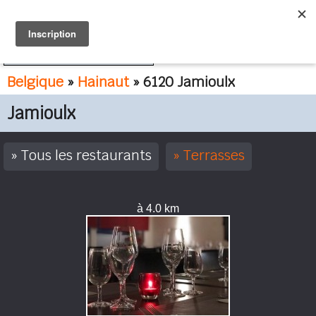
FR
NL
Belgique
»
Hainaut
» 6120 Jamioulx
Jamioulx
Tous les restaurants
Terrasses
à 4.0 km