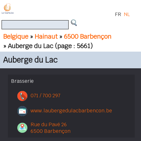
FR
NL
Belgique
»
Hainaut
»
6500 Barbençon
» Auberge du Lac
(page : 5661)
Auberge du Lac
Brasserie
071 / 700 297
www.laubergedulacbarbencon.be
Rue du Pavé 26
6500 Barbençon