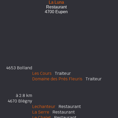
La Luna
Restaurant
4700 Eupen
4653 Bolland
Les Cours
Traiteur
Domaine des Prés Fleuris
Traiteur
à 2.8 km
4670 Blégny
Lechanteur
Restaurant
La Serre
Restaurant
Le Chalet
Restaurant