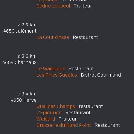
Cédric Leboeuf
Traiteur
à 2.9 km
4650 Julémont
La Cour d'Asse
Restaurant
à 3.3 km
4654 Charneux
Le Wadeleux
Restaurant
Les Fines Gueules
Bistrot Gourmand
à 3.4 km
4650 Herve
Quai des Champs
restaurant
L'Epicurien
Restaurant
Wuidard
Traiteur
Brasserie du Rond Point
Restaurant