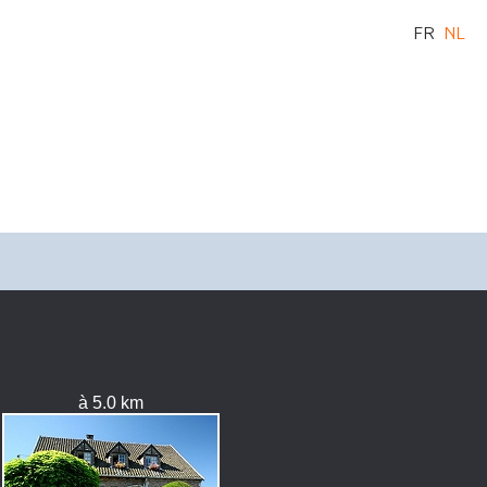
FR
NL
à 5.0 km