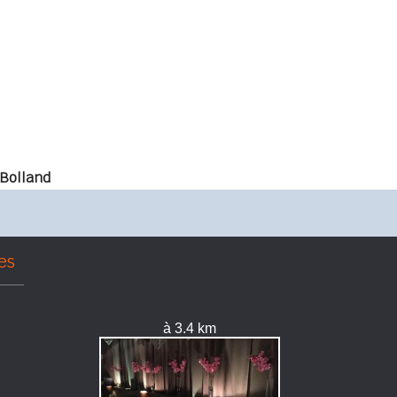
Bolland
es
à 3.4 km