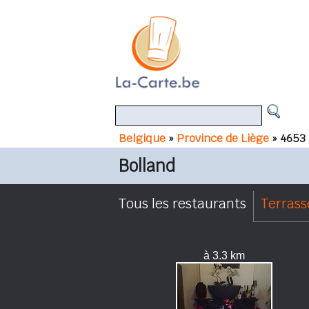
Belgique
»
Province de Liège
» 4653 
Bolland
Tous les restaurants
Terrass
à 3.3 km