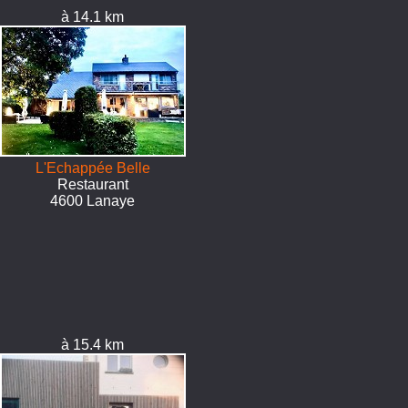
à 14.1 km
L'Echappée Belle
Restaurant
4600 Lanaye
à 15.4 km