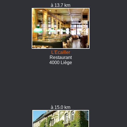
à 13.7 km
L'Ecailler
Restaurant
4000 Liège
à 15.0 km