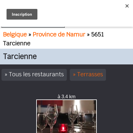
FR
NL
Belgique
»
Province de Namur
» 5651
Tarcienne
Tarcienne
Tous les restaurants
Terrasses
à 3.4 km