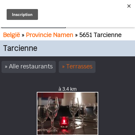
FR
NL
België
»
Provincie Namen
» 5651 Tarcienne
Tarcienne
Alle restaurants
Terrasses
à 3.4 km