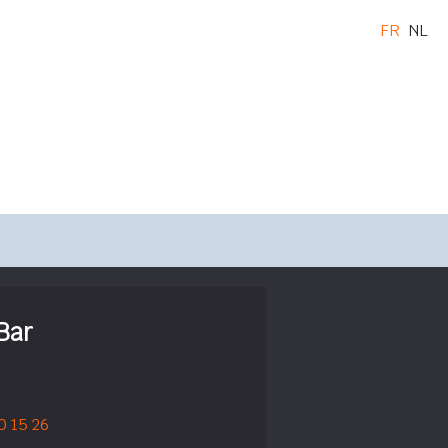
FR
NL
Bar
0 15 26