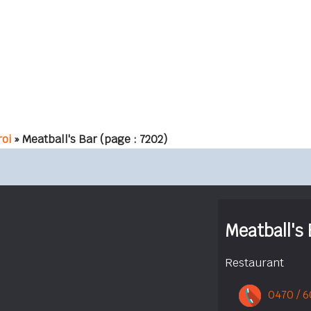
oi
» Meatball's Bar
(page : 7202)
Meatball's 
Restaurant
0470 / 6