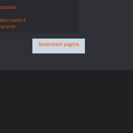
acebook
Marcinelle 8
arleroi
Bovenkant pagina