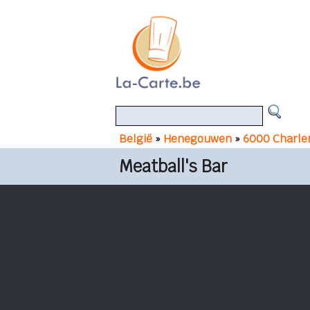
België
»
Henegouwen
»
6000 Charler
Meatball's Bar