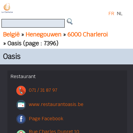
FR
NL
België
»
Henegouwen
»
6000 Charleroi
» Oasis
(page : 7396)
Oasis
Restaurant
071 / 31 87 97
www.restaurantoasis.be
Page Facebook
Rue Charles Dupret 10