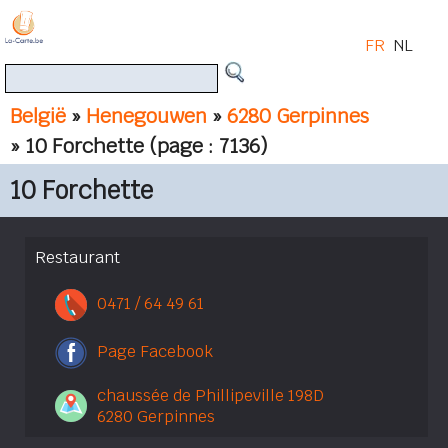
FR
NL
België
»
Henegouwen
»
6280 Gerpinnes
» 10 Forchette
(page : 7136)
10 Forchette
Restaurant
0471 / 64 49 61
Page Facebook
chaussée de Phillipeville 198D
6280 Gerpinnes