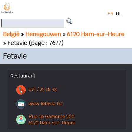
FR
NL
België
»
Henegouwen
»
6120 Ham-sur-Heure
» Fetavie
(page : 7677)
Fetavie
Restaurant
071 / 22 16 33
www.fetavie.be
Rue de Gomerée 200
6120 Ham-sur-Heure