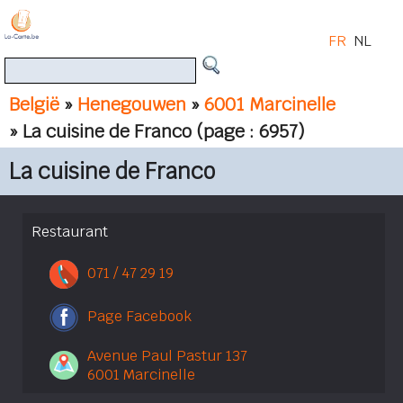
FR
NL
België
»
Henegouwen
»
6001 Marcinelle
» La cuisine de Franco
(page : 6957)
La cuisine de Franco
Restaurant
071 / 47 29 19
Page Facebook
Avenue Paul Pastur 137
6001 Marcinelle