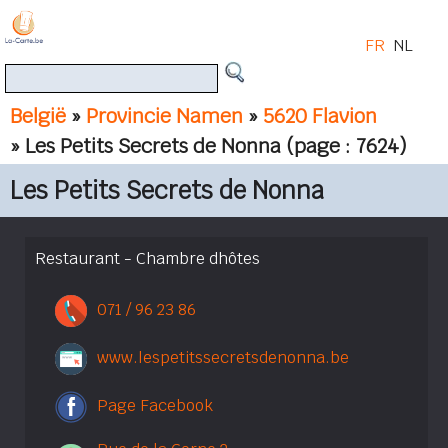
FR
NL
België
»
Provincie Namen
»
5620 Flavion
» Les Petits Secrets de Nonna
(page : 7624)
Les Petits Secrets de Nonna
Restaurant - Chambre dhôtes
071 / 96 23 86
www.lespetitssecretsdenonna.be
Page Facebook