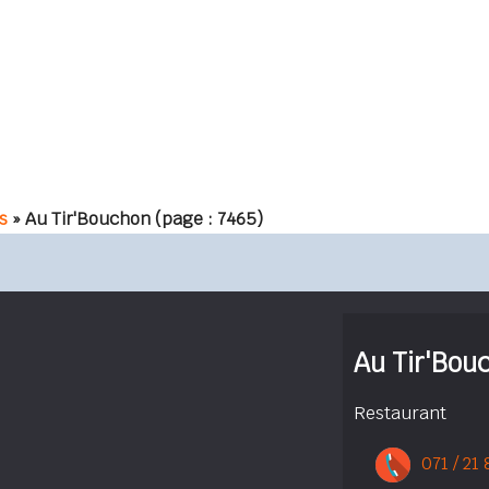
s
» Au Tir'Bouchon
(page : 7465)
Au Tir'Bou
Restaurant
071 / 21 