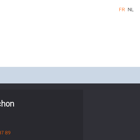
FR
NL
chon
87 89