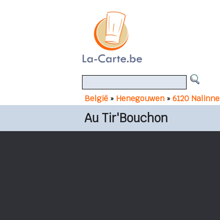
België
»
Henegouwen
»
6120 Nalinne
Au Tir'Bouchon