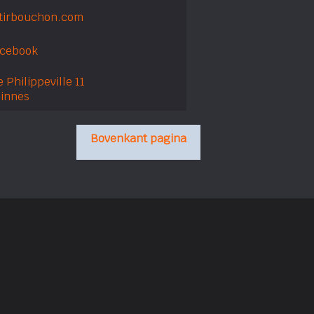
tirbouchon.com
acebook
 Philippeville 11
linnes
Bovenkant pagina