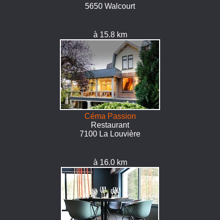
5650 Walcourt
à 15.8 km
Céma Passion
Restaurant
7100 La Louvière
à 16.0 km