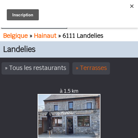
FR
NL
Belgique
»
Hainaut
» 6111 Landelies
Landelies
Tous les restaurants
Terrasses
à 1.5 km