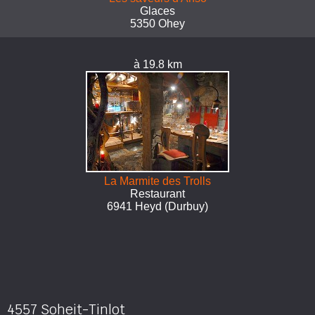
Glaces
5350 Ohey
à 19.8 km
La Marmite des Trolls
Restaurant
6941 Heyd (Durbuy)
4557 Soheit-Tinlot