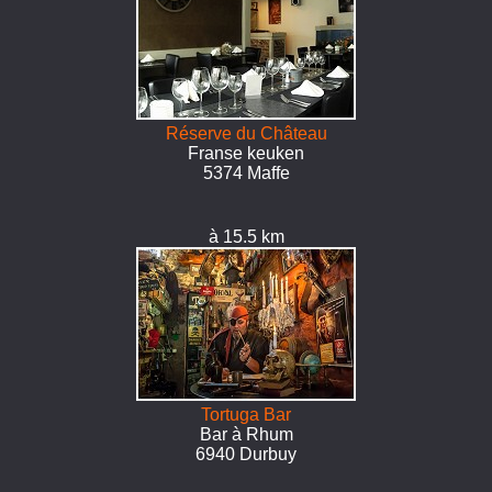
Réserve du Château
Franse keuken
5374 Maffe
à 15.5 km
Tortuga Bar
Bar à Rhum
6940 Durbuy