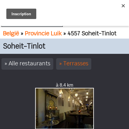
FR
NL
België
»
Provincie Luik
» 4557 Soheit-Tinlot
Soheit-Tinlot
Alle restaurants
Terrasses
à 8.4 km