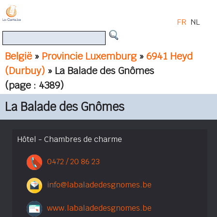
FR
NL
België
»
Provincie Luxemburg
»
6941 Heyd
(Durbuy)
» La Balade des Gnômes
(page : 4389)
La Balade des Gnômes
Hôtel - Chambres de charme
0472 / 20 86 23
info@labaladedesgnomes.be
www.labaladedesgnomes.be