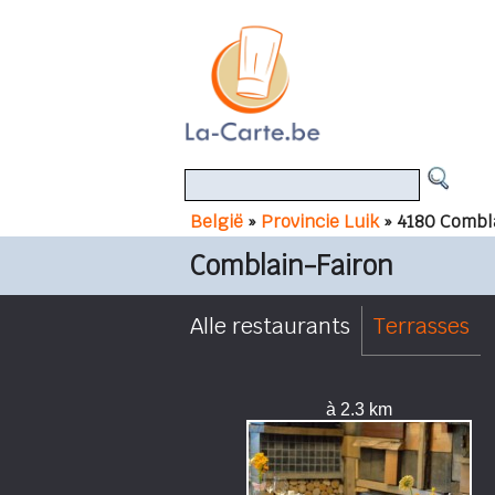
België
»
Provincie Luik
» 4180 Combl
Comblain-Fairon
Alle restaurants
Terrasses
à 2.3 km