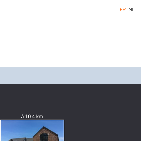
FR
NL
à 10.4 km