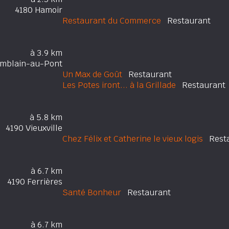
4180 Hamoir
Restaurant du Commerce
Restaurant
à 3.9 km
omblain-au-Pont
Un Max de Goût
Restaurant
Les Potes iront... à la Grillade
Restaurant
à 5.8 km
4190 Vieuxville
Chez Félix et Catherine le vieux logis
Resta
à 6.7 km
4190 Ferrières
Santé Bonheur
Restaurant
à 6.7 km