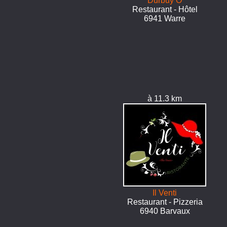
Durbuy Ô
Restaurant - Hôtel
6941 Warre
à 11.3 km
Il Venti
Restaurant - Pizzeria
6940 Barvaux