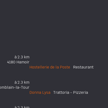
à 2.3 km
4180 Hamoir
Hostellerie de la Poste
Restaurant
à 2.3 km
omblain-la-Tour
Donna Lysa
Trattoria - Pizzeria
à 2.3 km