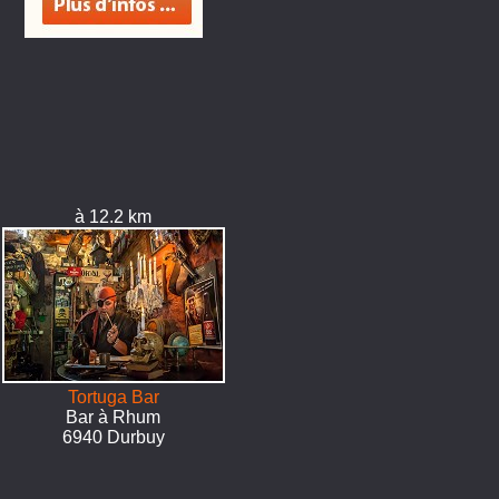
à 12.2 km
Tortuga Bar
Bar à Rhum
6940 Durbuy