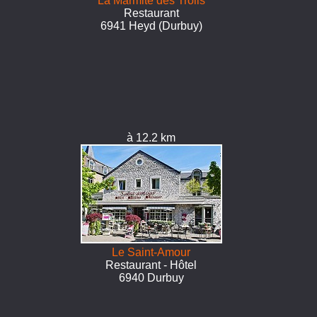
La Marmite des Trolls
Restaurant
6941 Heyd (Durbuy)
à 12.2 km
Le Saint-Amour
Restaurant - Hôtel
6940 Durbuy