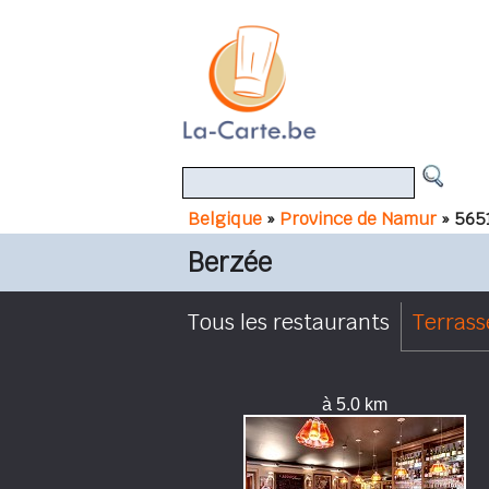
Belgique
»
Province de Namur
» 565
Berzée
Tous les restaurants
Terrass
à 5.0 km