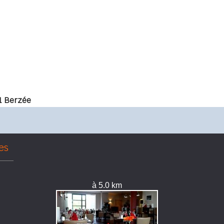
1 Berzée
es
à 5.0 km