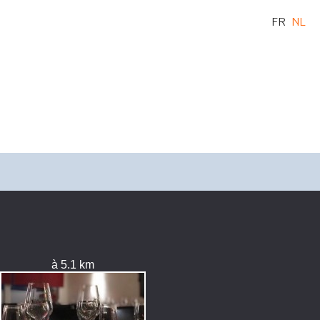
FR
NL
à 5.1 km