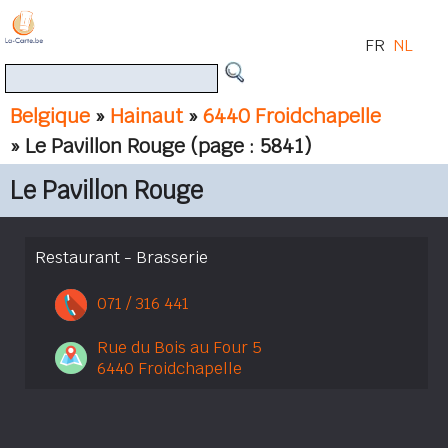
FR
NL
Belgique
»
Hainaut
»
6440 Froidchapelle
» Le Pavillon Rouge
(page : 5841)
Le Pavillon Rouge
Restaurant - Brasserie
071 / 316 441
Rue du Bois au Four 5
6440 Froidchapelle